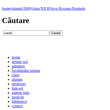
home
/
alumni
/
2009
/
clasa
/
XII B
/
Iova Roxana-Dorinela
Cãutare
home
despre noi
admitere
Învăţământ primar
clase
alumni
profesori
link-uri
galerie foto
proiecte
bibliotecă
contact