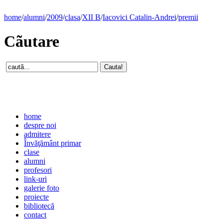
home
/
alumni
/
2009
/
clasa
/
XII B
/
Iacovici Catalin-Andrei
/
premii
Cãutare
home
despre noi
admitere
Învăţământ primar
clase
alumni
profesori
link-uri
galerie foto
proiecte
bibliotecă
contact