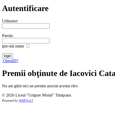
Autentificare
Utilizator:
Parola:
ţine-mã minte
OpenID?
Premii obţinute de Iacovici Cat
Nu am gãsit nici un premiu asociat acestui elev.
© 2026 Liceul "Grigore Moisil" Timişoara
Powered by
WSP 0.4.7