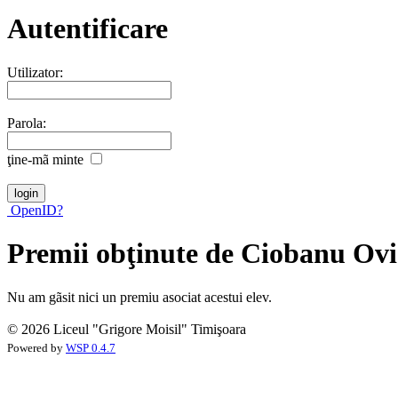
Autentificare
Utilizator:
Parola:
ţine-mã minte
OpenID?
Premii obţinute de Ciobanu Ov
Nu am gãsit nici un premiu asociat acestui elev.
© 2026 Liceul "Grigore Moisil" Timişoara
Powered by
WSP 0.4.7