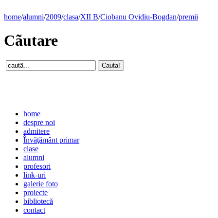
home
/
alumni
/
2009
/
clasa
/
XII B
/
Ciobanu Ovidiu-Bogdan
/
premii
Cãutare
home
despre noi
admitere
Învăţământ primar
clase
alumni
profesori
link-uri
galerie foto
proiecte
bibliotecă
contact