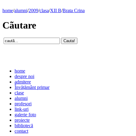
home
/
alumni
/
2009
/
clasa
/
XII B
/
Brata Crina
Cãutare
home
despre noi
admitere
Învăţământ primar
clase
alumni
profesori
link-uri
galerie foto
proiecte
bibliotecă
contact