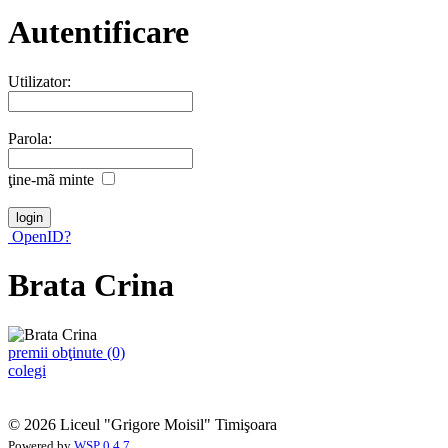
Autentificare
Utilizator:
Parola:
ţine-mã minte
OpenID?
Brata Crina
premii obţinute (0)
colegi
© 2026 Liceul "Grigore Moisil" Timişoara
Powered by
WSP 0.4.7