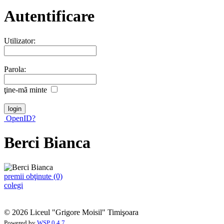
Autentificare
Utilizator:
Parola:
ţine-mã minte
OpenID?
Berci Bianca
premii obţinute (0)
colegi
© 2026 Liceul "Grigore Moisil" Timişoara
Powered by
WSP 0.4.7