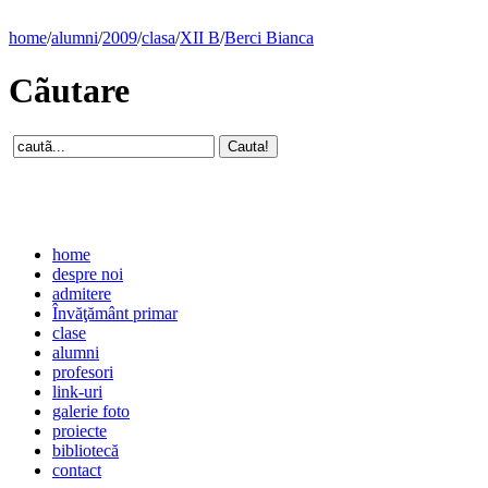
home
/
alumni
/
2009
/
clasa
/
XII B
/
Berci Bianca
Cãutare
home
despre noi
admitere
Învăţământ primar
clase
alumni
profesori
link-uri
galerie foto
proiecte
bibliotecă
contact