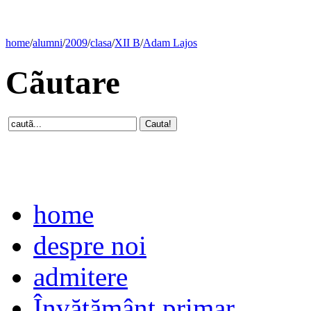
home
/
alumni
/
2009
/
clasa
/
XII B
/
Adam Lajos
Cãutare
home
despre noi
admitere
Învăţământ primar