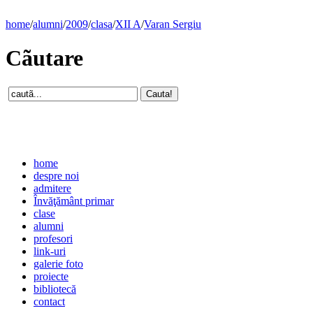
home
/
alumni
/
2009
/
clasa
/
XII A
/
Varan Sergiu
Cãutare
home
despre noi
admitere
Învăţământ primar
clase
alumni
profesori
link-uri
galerie foto
proiecte
bibliotecă
contact