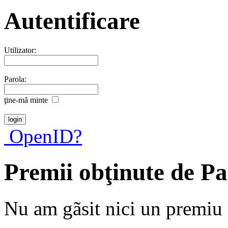
Autentificare
Utilizator:
Parola:
ţine-mã minte
OpenID?
Premii obţinute de P
Nu am gãsit nici un premiu a