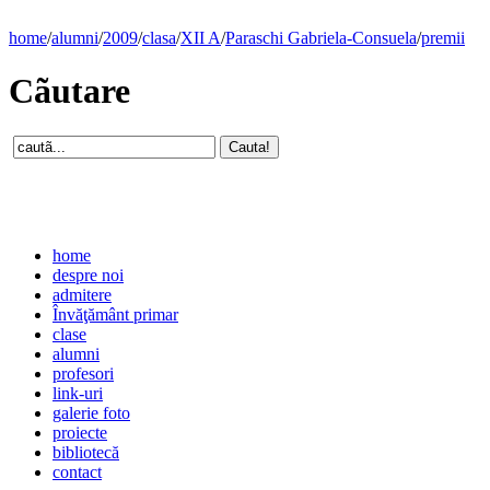
home
/
alumni
/
2009
/
clasa
/
XII A
/
Paraschi Gabriela-Consuela
/
premii
Cãutare
home
despre noi
admitere
Învăţământ primar
clase
alumni
profesori
link-uri
galerie foto
proiecte
bibliotecă
contact