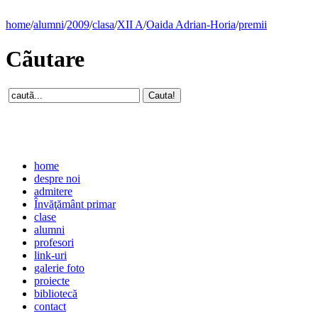
home
/
alumni
/
2009
/
clasa
/
XII A
/
Oaida Adrian-Horia
/
premii
Cãutare
home
despre noi
admitere
Învăţământ primar
clase
alumni
profesori
link-uri
galerie foto
proiecte
bibliotecă
contact