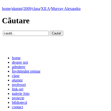
home
/
alumni
/
2009
/
clasa
/
XII A
/
Murvay Alexandra
Cãutare
home
despre noi
admitere
Învăţământ primar
clase
alumni
profesori
link-uri
galerie foto
proiecte
bibliotecă
contact