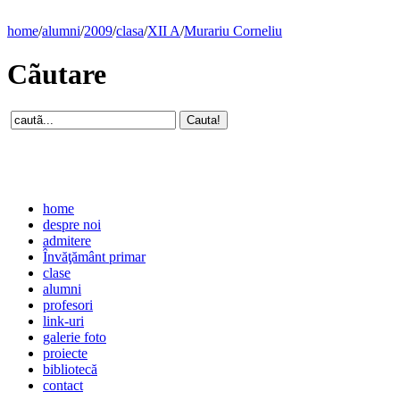
home
/
alumni
/
2009
/
clasa
/
XII A
/
Murariu Corneliu
Cãutare
home
despre noi
admitere
Învăţământ primar
clase
alumni
profesori
link-uri
galerie foto
proiecte
bibliotecă
contact