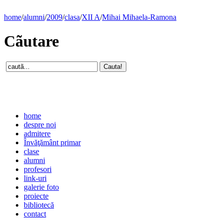
home
/
alumni
/
2009
/
clasa
/
XII A
/
Mihai Mihaela-Ramona
Cãutare
home
despre noi
admitere
Învăţământ primar
clase
alumni
profesori
link-uri
galerie foto
proiecte
bibliotecă
contact