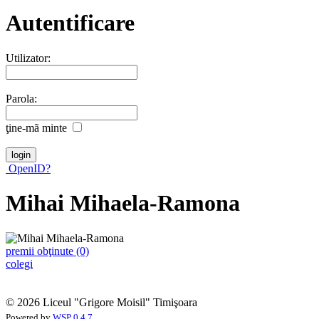
Autentificare
Utilizator:
Parola:
ţine-mã minte
OpenID?
Mihai Mihaela-Ramona
premii obţinute (0)
colegi
© 2026 Liceul "Grigore Moisil" Timişoara
Powered by
WSP 0.4.7