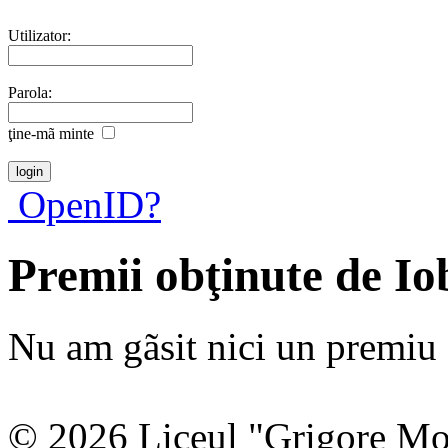
Utilizator:
Parola:
ţine-mã minte
OpenID?
Premii obţinute de I
Nu am gãsit nici un premiu a
© 2026 Liceul "Grigore Moi