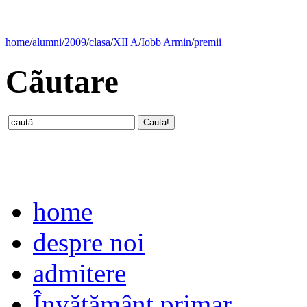
home
/
alumni
/
2009
/
clasa
/
XII A
/
Iobb Armin
/
premii
Cãutare
home
despre noi
admitere
Învăţământ primar