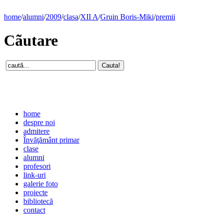
home
/
alumni
/
2009
/
clasa
/
XII A
/
Gruin Boris-Miki
/
premii
Cãutare
home
despre noi
admitere
Învăţământ primar
clase
alumni
profesori
link-uri
galerie foto
proiecte
bibliotecă
contact