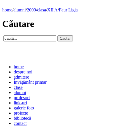
home
/
alumni
/
2009
/
clasa
/
XII A
/
Faur Ligia
Cãutare
home
despre noi
admitere
Învăţământ primar
clase
alumni
profesori
link-uri
galerie foto
proiecte
bibliotecă
contact