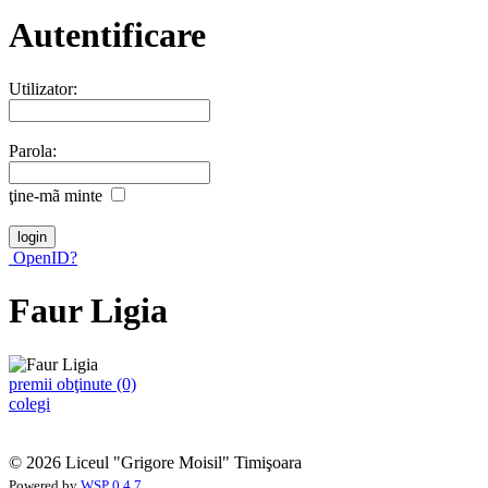
Autentificare
Utilizator:
Parola:
ţine-mã minte
OpenID?
Faur Ligia
premii obţinute (0)
colegi
© 2026 Liceul "Grigore Moisil" Timişoara
Powered by
WSP 0.4.7