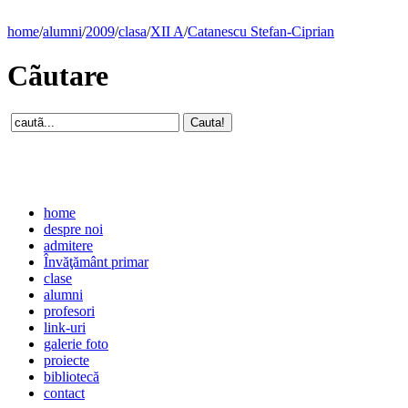
home
/
alumni
/
2009
/
clasa
/
XII A
/
Catanescu Stefan-Ciprian
Cãutare
home
despre noi
admitere
Învăţământ primar
clase
alumni
profesori
link-uri
galerie foto
proiecte
bibliotecă
contact