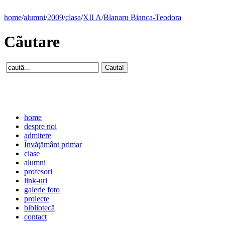
home
/
alumni
/
2009
/
clasa
/
XII A
/
Blanaru Bianca-Teodora
Cãutare
home
despre noi
admitere
Învăţământ primar
clase
alumni
profesori
link-uri
galerie foto
proiecte
bibliotecă
contact