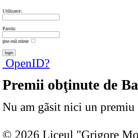
Utilizator:
Parola:
ţine-mã minte
OpenID?
Premii obţinute de B
Nu am gãsit nici un premiu a
© 2026 Liceul "Grigore Moi