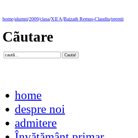
home
/
alumni
/
2009
/
clasa
/
XII A
/
Baizath Remus-Claudiu
/
premii
Cãutare
home
despre noi
admitere
Învăţământ primar